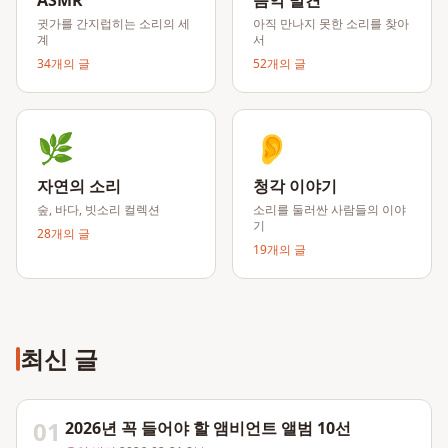
ASMR
음악 발견
귓가를 간지럽히는 소리의 세
아직 만나지 못한 소리를 찾아
계
서
34
개의 글
52
개의 글
🌿
👂
자연의 소리
청각 이야기
숲, 바다, 빗소리 컬렉션
소리를 둘러싼 사람들의 이야
기
28
개의 글
19
개의 글
최신 글
01
2026년 꼭 들어야 할 앰비언트 앨범 10선