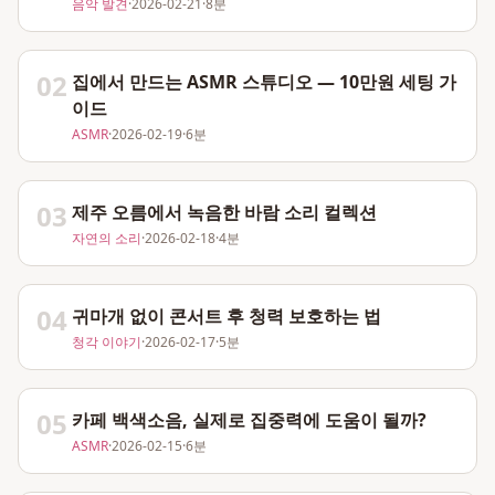
음악 발견
·
2026-02-21
·
8분
02
집에서 만드는 ASMR 스튜디오 — 10만원 세팅 가
이드
ASMR
·
2026-02-19
·
6분
03
제주 오름에서 녹음한 바람 소리 컬렉션
자연의 소리
·
2026-02-18
·
4분
04
귀마개 없이 콘서트 후 청력 보호하는 법
청각 이야기
·
2026-02-17
·
5분
05
카페 백색소음, 실제로 집중력에 도움이 될까?
ASMR
·
2026-02-15
·
6분