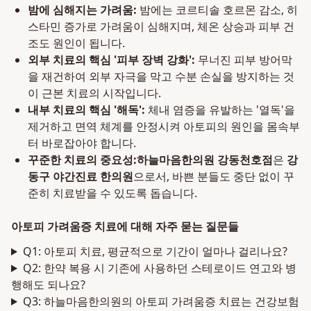
밤에 심해지는 가려움:
밤에는 코르티솔 호르몬 감소, 히
스타민 증가로 가려움이 심해지며, 체온 상승과 피부 건
조도 원인이 됩니다.
외부 치료의 핵심 '피부 장벽 강화':
무너진 피부 방어막
을 재건하여 외부 자극을 막고 수분 손실을 방지하는 것
이 근본 치료의 시작입니다.
내부 치료의 핵심 '해독':
체내 염증을 유발하는 '열독'을
제거하고 면역 체계를 안정시켜 아토피의 원인을 몸속부
터 바로잡아야 합니다.
꾸준한 치료의 중요성:
하늘마음한의원 강동천호점
은
강
동구 야간진료 한의원
으로서, 바쁜 분들도 중단 없이 꾸
준히 치료받을 수 있도록 돕습니다.
아토피 가려움증 치료에 대해 자주 묻는 질문들
Q1: 아토피 치료, 평균적으로 기간이 얼마나 걸리나요?
Q2: 한약 복용 시 기존에 사용하던 스테로이드 연고와 병
행해도 되나요?
Q3: 하늘마음한의원의 아토피 가려움증 치료는 건강보험