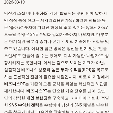
2026-03-19
당신의 소셜 미디어(SNS) 계정, 팔로워는 수만 명에 달하지
만 정작 통장 잔고는 제자리걸음인가요? 화려한 피드와 높
은 '좋아요' 숫자에 가려진 허상을 좇고 있지는 않으신가요?
오늘날 수많은 SNS 수익화 강의가 쏟아져 나오지만, 대부분
은 단기적인 팔로워 증가나 콘텐츠 제작 기술에만 초점을 맞
추고 있습니다. 이러한 접근 방식은 당신을 인기 있는 '인플
루언서'로 만들어 줄 수는 있어도, 지속 가능한 '사업가'로 성
장시키지는 못합니다. 이제는 겉으로 보이는 지표가 아닌,
실질적인 비즈니스 성장과 높은
투자 수익률
(ROI)을 목표로
하는 근본적인 전환이 필요한 시점입니다. 바로 이 지점에서
비즈니스PT
는 기존의 모든 공식을 뒤엎는 혁신적인 해답을
제시합니다.
비즈니스PT
는 단순한 기술 전수를 넘어, 당신
만의 강력한
개인 브랜딩
을 구축하고, 데이터에 기반한 정밀
한
SNS 수익화 전략
을 수립하여 당신의 SNS 채널을 단순한
소통 창구가 아닌, 고수익을 창출하는 비즈니스 자산으로 탈