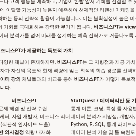
드나 고객 행동을 예측하고, 기업이 한발 앞서 기회를 선점할 수 
래에 이탈할 가능성이 높은지 예측하여 선제적인 리텐션 마케팅을
하는 등의 전략적 활용이 가능합니다. 이는 불확실성이 높은 
의 기회를 극대화하는 강력한 무기가 됩니다.
비즈니스PT
는
view
이터 분석가를 넘어 미래를 설계하는 예측 전략가로 거듭나도록
비즈니스PT가 제공하는 독보적 가치
 다양한 채널이 존재하지만,
비즈니스PT
는 그 지향점과 제공 가
습자가 자신의 목표와 현재 역량에 맞는 최적의 학습 경로를 선택
이터 강의
채널들과의 비교를 통해
비즈니스PT
가 어떻게 독보
니다.
비즈니스PT
StatQuest / 데이터리안 등
문제 해결 및 전략 수립
통계 이론, 코딩, 특정 툴 사용
케터, 사업 개발자, 비즈니스 리더
데이터 분석가 지망생, 개발자,
(직관적 인사이트 도출)
Python, R, SQL, 통계 라이브
반 의사결정
역량 내재화
데이터 분석 기술 및 툴 숙련도