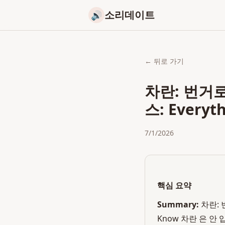
소리데이트
🔊
← 뒤로 가기
차란: 번거
스: Everyt
7/1/2026
핵심 요약
Summary:
차란: 
Know 차란 은 안