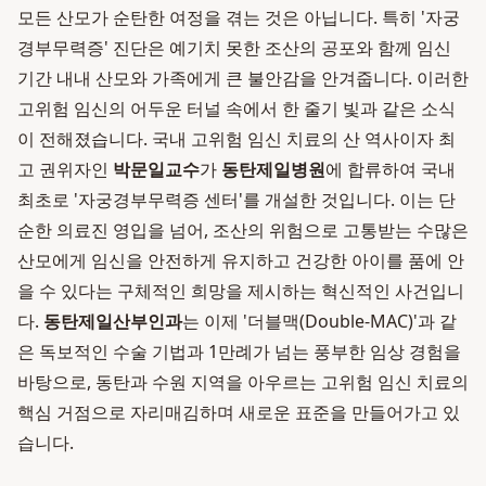
모든 산모가 순탄한 여정을 겪는 것은 아닙니다. 특히 '자궁
경부무력증' 진단은 예기치 못한 조산의 공포와 함께 임신
기간 내내 산모와 가족에게 큰 불안감을 안겨줍니다. 이러한
고위험 임신의 어두운 터널 속에서 한 줄기 빛과 같은 소식
이 전해졌습니다. 국내 고위험 임신 치료의 산 역사이자 최
고 권위자인
박문일교수
가
동탄제일병원
에 합류하여 국내
최초로 '자궁경부무력증 센터'를 개설한 것입니다. 이는 단
순한 의료진 영입을 넘어, 조산의 위험으로 고통받는 수많은
산모에게 임신을 안전하게 유지하고 건강한 아이를 품에 안
을 수 있다는 구체적인 희망을 제시하는 혁신적인 사건입니
다.
동탄제일산부인과
는 이제 '더블맥(Double-MAC)'과 같
은 독보적인 수술 기법과 1만례가 넘는 풍부한 임상 경험을
바탕으로, 동탄과 수원 지역을 아우르는 고위험 임신 치료의
핵심 거점으로 자리매김하며 새로운 표준을 만들어가고 있
습니다.