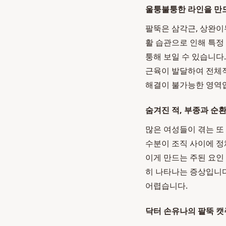
울퉁불퉁한 라인을 만
팔뚝은 삼각근, 상완이
활 습관으로 인해 특정
퉁해 보일 수 있습니다
근육이 발달하여 전체
해결이 불가능한 영역
숨겨진 적, 부종과 순
많은 여성들이 겪는 또
수분이 조직 사이에 정
이게 만드는 주된 요인
히 나타나는 증상입니다
어렵습니다.
닥터 손유나의 팔뚝 캣