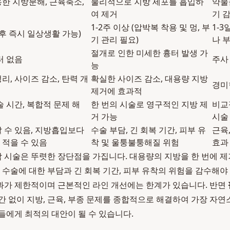
한 지방분해, 근육축소,
물리적으로 지방 세포를 흡입하
약물
여 제거
기 
1-2주 이상 (압박복 착용 및 멍, 부
1-
 후 즉시 일상생활 가능)
기 관리 필요)
나 
절개로 인한 미세한 흉터 발생 가
터 없음
주사
능
리, 사이즈 감소, 탄력 개
확실한 사이즈 감소, 대용량 지방
경미
제거에 효과적
술 시간, 복합적 문제 해
한 번의 시술로 영구적인 지방 제
비교
거 가능
시술
 수 있음, 지방흡입보다
수술 부담, 긴 회복 기간, 피부 유
근육,
 적을 수 있음
착 및 울퉁불퉁해질 위험
효과
 각 시술은 뚜렷한 장단점을 가집니다. 대용량의 지방을 한 번에 
, 수술에 대한 부담과 긴 회복 기간, 피부 유착의 위험을 감수해야
과가 제한적이며 근본적인 라인 개선에는 한계가 있습니다. 반면
간 없이 지방, 근육, 부종 문제를 종합적으로 해결하여 가장 자
들에게 최적의 대안이 될 수 있습니다.