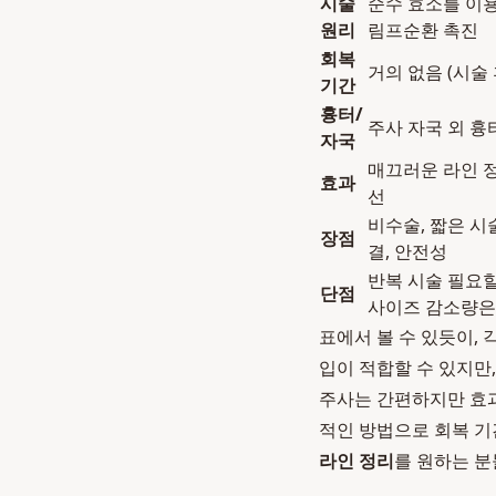
시술
순수 효소를 이용
원리
림프순환 촉진
회복
거의 없음 (시술
기간
흉터/
주사 자국 외 흉
자국
매끄러운 라인 정
효과
선
비수술, 짧은 시
장점
결, 안전성
반복 시술 필요할
단점
사이즈 감소량은
표에서 볼 수 있듯이,
입이 적합할 수 있지만
주사는 간편하지만 효
적인 방법으로 회복 기
라인 정리
를 원하는 분