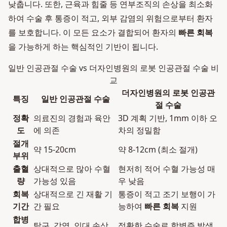
낮춥니다. 또한, 근육과 힘줄 등 연부조직의 손상을 최소화
하여 수술 후 통증이 적고, 외부 감염의 위험으로부터 환자
를 보호합니다. 이 모든 요소가 결합되어 환자의
빠른 회복
을 가능하게 하는 핵심적인 기반이 됩니다.
일반 인공관절 수술 vs 더자인병원의 로봇 인공관절 수술 비
교
더자인병원의 로봇 인공관
특징
일반 인공관절 수술
절 수술
정확
의료진의 경험과 육안
3D 계획 기반, 1mm 이하 오
도
에 의존
차의 정밀함
절개
약 15-20cm
약 8-12cm (최소 절개)
부위
출혈
상대적으로 많아 수혈
현저히 적어 수혈 가능성 매
량
가능성 있음
우 낮음
회복
상대적으로 긴 재활 기
통증이 적고 조기 보행이 가
기간
간 필요
능하여
빠른 회복
지원
합병
탈구, 감염, 인대 손상
정확한 수술로 합병증 발생