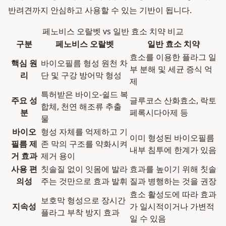
반려견까지 안심하고 사용할 수 있는 기반이 됩니다.
페노비스 오랄벳 vs 일반 효소 치약 비교
구분
페노비스 오랄벳
일반 효소 치약
효소를 이용한 플라그 일
핵심 원
바이오필름 형성 원천 차
부 분해 및 세균 증식 억
리
단 및 구강 방어막 형성
제
특허받은 바이오-쉴드 복
주요 성
글루코스 산화효소, 락토
합체, 천연 해조류 추출
분
페록시다아제 등
물
바이오
형성 자체를 억제하고 기
이미 형성된 바이오필름
필름 제
존 막의 구조를 약화시켜
내부 침투에 한계가 있음
거 효과
제거 용이
사용 편
칫솔질 없이 잇몸에 발라
효과를 높이기 위해 칫솔
의성
주는 것만으로 효과 발휘
질과 병행하는 것을 권장
효소 활성도에 따라 효과
보호막 형성으로 장시간
지속성
가 일시적이거나 가변적
플라그 부착 방지 효과
일 수 있음