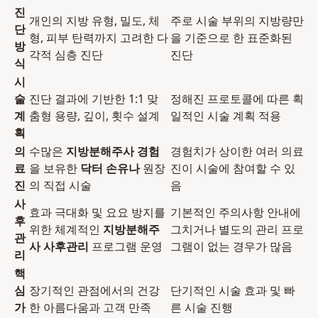
진
개인의 지방 유형, 밀도, 체
주로 시술 부위의 지방량만
단
형, 피부 탄력까지 고려한 다
을 기준으로 한 표준화된
방
각적 심층 진단
진단
식
시
술
진단 결과에 기반한 1:1 맞
정해진 프로토콜에 따른 획
계
춤형 용량, 깊이, 횟수 설계
일적인 시술 계획 적용
획
의
수많은
지방분해주사 경험
경험치가 상이한 여러 의료
료
을 보유한
닥터 손유나
원장
진이 시술에 참여할 수 있
진
의 직접 시술
음
사
효과 극대화 및 요요 방지를
기본적인 주의사항 안내에
후
위한 체계적인
지방분해주
그치거나 별도의 관리 프로
관
사 사후관리
프로그램 운영
그램이 없는 경우가 많음
리
핵
심
장기적인 관점에서의 건강
단기적인 시술 효과 및 빠
가
한 아름다움과 고객 만족
른 시술 진행