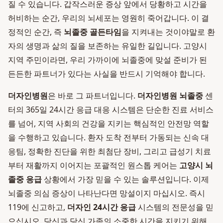
질 수 있습니다. 갑작스러운 증상 앞에서 당황하고 시간을
허비하는 순간, 우리의 뇌세포는 영원히 죽어갑니다. 이 결
정적인 순간, 즉
뇌졸중 골든타임
을 지켜내는 것이야말로 환
자의 생명과 삶의 질을 보존하는 유일한 길입니다. 고양시
지역 주민이라면, 우리 가까이에 뇌졸중에 맞설 준비가 된
든든한 파트너가 있다는 사실을 반드시 기억해야 합니다.
더자인병원
은 바로 그 파트너입니다.
더자인병원 뇌졸중
센
터의 365일 24시간 응급 대응 시스템은 단순한 진료 서비스
를 넘어, 지역 사회의 건강을 지키는 핵심적인 안전망 역할
을 수행하고 있습니다. 환자 도착 전부터 가동되는 신속 대
응팀, 정확한 진단을 위한 최첨단 장비, 그리고 급성기 치료
부터 재활까지 이어지는 포괄적인 원스톱 케어는
고양시 뇌
졸중 응급
상황에서 가장 믿을 수 있는 솔루션입니다. 이제
뇌졸중 의심 증상이 나타난다면 망설이지 마십시오. 즉시
119에 신고하고,
더자인 24시간 응급
시스템의 전문성을 믿
으십시오. 당신과 당신 가족의 소중한 시간을 지키기 위해,