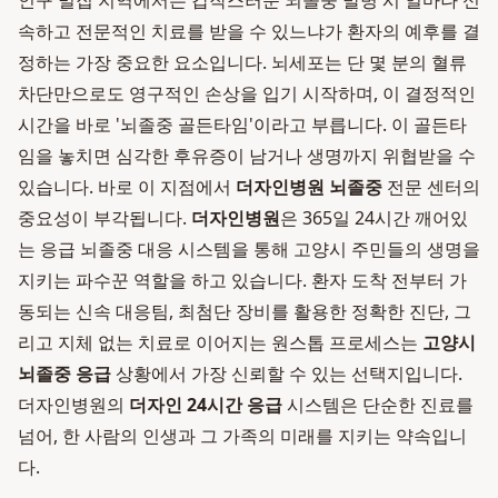
인구 밀집 지역에서는 갑작스러운 뇌졸중 발병 시 얼마나 신
속하고 전문적인 치료를 받을 수 있느냐가 환자의 예후를 결
정하는 가장 중요한 요소입니다. 뇌세포는 단 몇 분의 혈류
차단만으로도 영구적인 손상을 입기 시작하며, 이 결정적인
시간을 바로 '뇌졸중 골든타임'이라고 부릅니다. 이 골든타
임을 놓치면 심각한 후유증이 남거나 생명까지 위협받을 수
있습니다. 바로 이 지점에서
더자인병원 뇌졸중
전문 센터의
중요성이 부각됩니다.
더자인병원
은 365일 24시간 깨어있
는 응급 뇌졸중 대응 시스템을 통해 고양시 주민들의 생명을
지키는 파수꾼 역할을 하고 있습니다. 환자 도착 전부터 가
동되는 신속 대응팀, 최첨단 장비를 활용한 정확한 진단, 그
리고 지체 없는 치료로 이어지는 원스톱 프로세스는
고양시
뇌졸중 응급
상황에서 가장 신뢰할 수 있는 선택지입니다.
더자인병원의
더자인 24시간 응급
시스템은 단순한 진료를
넘어, 한 사람의 인생과 그 가족의 미래를 지키는 약속입니
다.