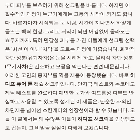
부터 피부를 보호하기 위해 선크림을 바릅니다. 하지만 이
필수적인 과정이 누군가에게는 고통의 시작이 되기도 합니
다. 바르자마자 시작되는 눈 시림, 시간이 지나면서 하얗게
들뜨는 백탁 현상, 그리고 저녁이 되면 어김없이 올라오는
뾰루지까지. 특히 민감성 피부를 가진 이들에게 선크림 선택
은 '최선'이 아닌 '차악'을 고르는 과정에 가깝습니다. 화학적
차단 성분(유기자차)은 눈을 시리게 하고, 물리적 차단 성분
(무기자차)은 건조하고 모공을 막는다는 편견 때문입니다.
이러한 고민의 종지부를 찍을 제품이 등장했습니다. 바로
히
디프 퓨어 톤
캡슐 선크림입니다. 안자극 테스트와 논코메도
제닉 테스트를 완료하여 예민한 눈가와 여드름성 피부도 안
심하고 사용할 수 있도록 설계된 이 제품은, 단순한 자외선
차단제를 넘어선 스킨케어의 연장선이라 할 수 있습니다. 오
늘 이 글에서는 왜 수많은 이들이
히디프 선크림
을 인생템으
로 꼽는지, 그 비밀을 샅샅이 파헤쳐 보겠습니다.