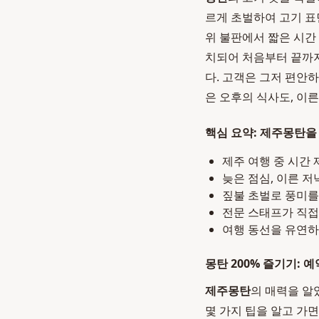
르게 초벌하여 고기 표
위 불판에서 짧은 시간
치되어 처음부터 끝까
다. 고객은 그저 편안
은 오후의 식사도, 이
핵심 요약: 제주몽탄을
제주 여행 중 시간
늦은 점심, 이른 저
짚불 초벌로 풍미를
전문 스태프가 직접
여행 동선을 유연하
몽탄 200% 즐기기: 예
제주몽탄
의 매력을 알
몇 가지 팁을 알고 가