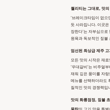
퀄리티는 그대로, 맛의
'브레이크타임이 없으면
듯 사라집니다. 이곳은
장한다'는 자부심으로 
원육과 독보적인 짚불 
엄선된 최상급 제주 고
모든 맛의 시작은 재료
'우대갈비'는 비주얼부
재워 깊은 풍미를 자랑
메뉴를 선택하더라도 후
질적인 맛의 경쟁력입
맛의 화룡점정, 짚불 
몽탄
의 고기 맛을 특별