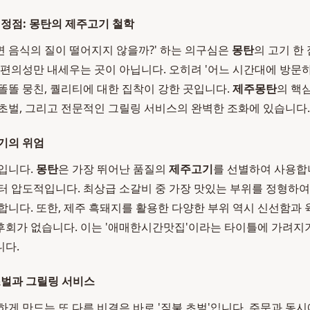
 정점: 몽탄의 제주고기 철학
 음식의 질이 떨어지지 않을까?' 하는 의구심은
몽탄
의 고기 한
 편의성만 내세우는 곳이 아닙니다. 오히려 '어느 시간대에 방문
똘똘 뭉친, 퀄리티에 대한 집착이 강한 곳입니다.
제주몽탄
의 핵
초벌, 그리고 전문적인 그릴링 서비스의 완벽한 조화에 있습니다.
기의 위엄
입니다.
몽탄
은 가장 뛰어난 품질의
제주고기
를 선별하여 사용합
터 압도적입니다. 최상급 소갈비 중 가장 맛있는 부위를 정형하여
합니다. 또한, 제주 흑돼지를 활용한 다양한 부위 역시 신선함과 
회가 없습니다. 이는 '애매한시간맛집'이라는 타이틀에 가려지기
니다.
초벌과 그릴링 서비스
하게 만드는 또 다른 비결은 바로 '짚불 초벌'입니다. 주문과 동