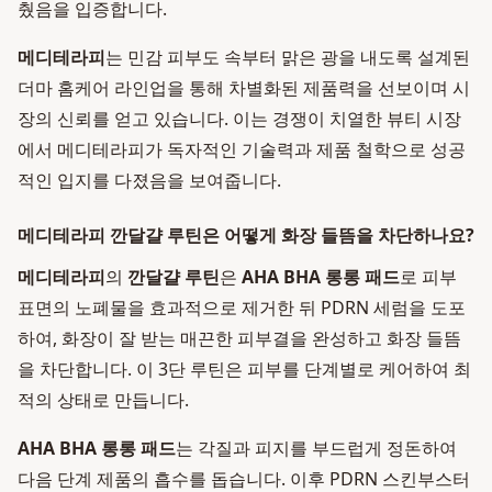
췄음을 입증합니다.
메디테라피
는 민감 피부도 속부터 맑은 광을 내도록 설계된
더마 홈케어 라인업을 통해 차별화된 제품력을 선보이며 시
장의 신뢰를 얻고 있습니다. 이는 경쟁이 치열한 뷰티 시장
에서 메디테라피가 독자적인 기술력과 제품 철학으로 성공
적인 입지를 다졌음을 보여줍니다.
메디테라피 깐달걀 루틴은 어떻게 화장 들뜸을 차단하나요?
메디테라피
의
깐달걀 루틴
은
AHA BHA 롱롱 패드
로 피부
표면의 노폐물을 효과적으로 제거한 뒤 PDRN 세럼을 도포
하여, 화장이 잘 받는 매끈한 피부결을 완성하고 화장 들뜸
을 차단합니다. 이 3단 루틴은 피부를 단계별로 케어하여 최
적의 상태로 만듭니다.
AHA BHA 롱롱 패드
는 각질과 피지를 부드럽게 정돈하여
다음 단계 제품의 흡수를 돕습니다. 이후 PDRN 스킨부스터