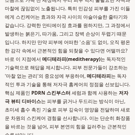
소음으로 가득 찬 세상에서 우리 피부 역시 불필요한 자극과
마찰에 끊임없이 노출됩니다. 특히 민감성 피부를 가진 이들
에게 스킨케어는 효과와 자극 사이의 아슬아슬한 줄타기와
같습니다. 강력한 안티에이징 효과를 원하지만, 그 과정에서
발생하는 붉은기, 따가움, 그리고 장벽 손상이 두렵기 때문
입니다. 하지만 만약 피부에 어떠한 '소음'도 없이, 오직 평온
한 감각 속에서 근본적인 힘을 되찾을 수 있다면 어떨까요?
바로 이 지점에서
메디테라피(meditherapy)
는 독자적인
기술력으로 해답을 제시합니다. 피부 전문가들이 강조하는
'마찰 없는 관리'의 중요성에 부응하여,
메디테라피
는 독자
적인 투과 기술을 통해 저자극 홈케어의 정점을 선보입니다.
핵심 제품인
PDRN 스킨부스터
세럼과 함께 사용하는
저자
극 뷰티 디바이스
는 피부를 긁거나 두드리는 방식이 아닌,
초미세 흡수 촉진 기술로 피부 깊숙이 영양을 전달하며 새로
운 차원의 스킨케어 경험을 선사합니다. 이는 단순히 화장품
을 바르는 것을 넘어, 피부 본연의 힘을 길러주는 근본적인