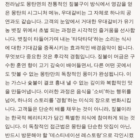
전라남도 몽탄면의 전통적인 짚불구이 방식에서 영감을 얻
은 몽탄의 시그니처 메뉴, 우대갈비는 그 자체로 하나의 공
연과도 같습니다. 고객의 눈앞에서 거대한 우대갈비가 유기
농 볏짚 위에서 초벌 되는 과정은 시각적인 즐거움을 선사합
니다. 볏짚이 타들어가며 내는 '타닥타닥'하는 소리는 식사
에 대한 기대감을 증폭시키는 효과적인 배경음악이 됩니다.
무엇보다 중요한 것은 후각적 경험입니다. 짚불이 머금은 구
수한 훈연 향이 고기 깊숙이 배어들면서, 다른 어떤 곳에서
도 맛볼 수 없는 몽탄만의 독창적인 풍미가 완성됩니다. 이
는 가스나 숯불이 결코 흉내 낼 수 없는 깊이와 복합적인 맛
을 만들어냅니다. 이러한 과정은 음식을 '소비'하는 행위를
넘어, 하나의 스토리를 '경험'하는 미식의 장으로 변화시킵
니다. 고객들은 단순히 배를 채우는 것이 아니라, 짚불이라
는 한국적 헤리티지가 담긴 특별한 의식에 참여하게 되는 것
입니다. 이 독창적인 접근법은 몽탄을 단순한 맛집이 아닌,
반드시 방문해야 할 '데스티네이션 레스토랑'으로 각인시켰