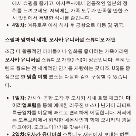
에서 쇼핑을 즐기고, 아사쿠사에서 전통적인 일본의 정
취를 느껴보세요. 저녁에는 가족 모두가 만족할 만한 스
시 맛집에서 특별한 식사를 즐깁니다.
4일차:
여유로운 아침 식사 후 공항으로 이동 및 귀국.
스릴과 영화의 세계, 오사카 유니버설 스튜디오 재팬
조금 더 활동적인 아이들이나 영화를 좋아하는 가족이라면
오사카 유니버설
스튜디오 재팬(USJ)이 정답입니다. 특히 닌
텐도 월드는 전 세계적인 인기를 자랑하는 곳이죠. USJ를 중
심으로 한
맞춤 여행
코스는 다음과 같이 구성할 수 있습니
다.
1일차:
간사이 공항 도착 후 오사카 시내 호텔 체크인.
마
이리얼트립
을 통해 예매한 리무진 버스나 난카이 라피트
특급열차를 이용해 빠르고 편리하게 이동합니다. 저녁에
는 도톤보리에서 화려한 네온사인과 함께 오사카의 명물
타코야키, 오코노미야키를 맛봅니다.
2일차:
오사카 유니버설
스튜디오 재팬에서 보내는 하루.