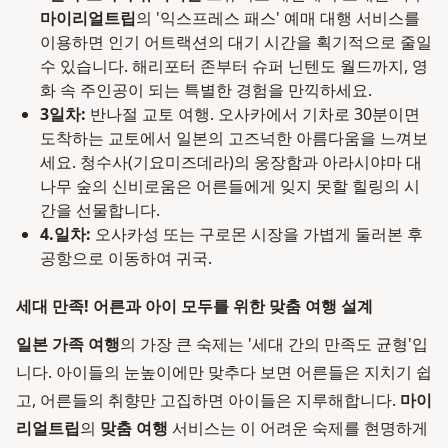
마이리얼트립
의 '익스프레스 패스' 예매 대행 서비스를
이용하면 인기 어트랙션의 대기 시간을 획기적으로 줄일
수 있습니다. 해리포터 존부터 슈퍼 닌텐도 월드까지, 영
화 속 주인공이 되는 특별한 경험을 만끽하세요.
3일차:
반나절 교토 여행. 오사카에서 기차로 30분이면
도착하는 교토에서 일본의 고즈넉한 아름다움을 느껴보
세요. 청수사(기요미즈데라)의 웅장함과 아라시야마 대
나무 숲의 신비로움은 어른들에게 잊지 못할 힐링의 시
간을 선물합니다.
4.일차:
오사카성 또는 구로몬 시장을 가볍게 둘러본 후
공항으로 이동하여 귀국.
세대 만족! 어른과 아이 모두를 위한 맞춤 여행 설계
일본 가족 여행
의 가장 큰 숙제는 '세대 간의 만족도 균형'입
니다. 아이들의 눈높이에만 맞추다 보면 어른들은 지치기 쉽
고, 어른들의 취향만 고집하면 아이들은 지루해합니다.
마이
리얼트립
의
맞춤 여행
서비스는 이 어려운 숙제를 현명하게