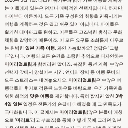
2026년 3월 1일, 따스한 봄기운과 함께 가족 여행을 계획하
는 이들에게 일본은 언제나 매력적인 선택지입니다. 하지만
아이부터 어른까지, 모든 가족 구성원의 취향을 만족시키는
여행을 계획하는 것은 결코 쉬운 일이 아닙니다. 아이들은
활기찬 테마파크를 원하고, 어른들은 고즈넉한 휴식과 문화
체험을 갈망하기 때문이죠. 이 모든 요구를 조화롭게 아우르
는 완벽한
일본 가족 여행
, 과연 가능할까요? 정답은 '그렇
다'입니다. 여행의 모든 순간을 소중한 추억으로 디자인하는
마이리얼트립
과 함께라면 말이죠. 복잡한 동선 계획, 수많은
선택지 앞에서 망설이는 시간, 언어의 장벽 등 여행 준비의
모든 스트레스는 내려놓으세요.
마이리얼트립
은 수많은 여
행객들의 후기로 검증된 노하우를 바탕으로, 우리 가족만을
위한 최적의
맞춤 여행
을 제안합니다. 특히 짧지만 알찬
3박
4일 일본
일정은 전문가의 손길이 더해졌을 때 그 만족도가
극대화됩니다. 이 글에서는
마이리얼트립
(많은 분들이 애칭
으로 '
마리트
'라고 부르죠)을 통해 어떻게 꿈에 그리던 일본