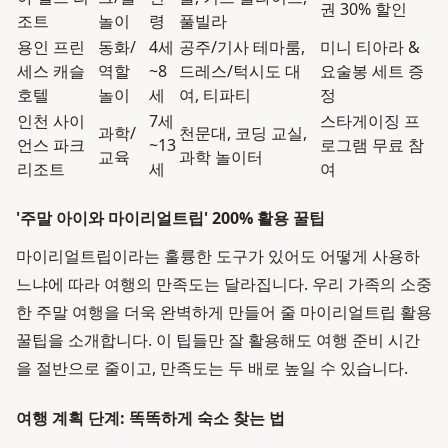
권 30% 할인
조트
놀이
령
풀빌라
용인 프린
동화/
4세
공주/기사 테마룸,
미니 티아라 &
세스 캐슬
역할
~8
드레스/턱시도 대
요술봉 세트 증
호텔
놀이
세
여, 티파티
정
인천 사이
7세
스타게이징 프
과학/
천문대, 코딩 교실,
언스 파크
~13
로그램 무료 참
교육
과학 놀이터
리조트
세
여
'주말 아이와 마이리얼트립' 200% 활용 꿀팁
마이리얼트립이라는 훌륭한 도구가 있어도 어떻게 사용하
느냐에 따라 여행의 만족도는 달라집니다. 우리 가족의 소중
한 주말 여행을 더욱 완벽하게 만들어 줄 마이리얼트립 활용
꿀팁을 소개합니다. 이 팁들만 잘 활용해도 여행 준비 시간
을 절반으로 줄이고, 만족도는 두 배로 높일 수 있습니다.
여행 계획 단계: 똑똑하게 숙소 찾는 법