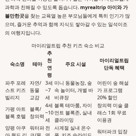
과학과 친해질 수 있도록 돕습니다.
myrealtrip 아이와 가
볼만한곳
을 찾는 교육열 높은 부모님들에게 특히 인기가 많
으며, 즐거운 추억과 함께 지식도 쌓아갈 수 있는 일석이조
의 여행지입니다.
마이리얼트립 추천 키즈 숙소 비교
추
천
마이리얼트립
숙소명
테마
주요 시설
연
단독 혜택
령
파주 포레
자연/
3세
미니 동물농장, 숲
어린이 숲 해설
스트 키즈
동물
~7
속 놀이터, 개별 바
가 프로그램
빌리지
교감
세
비큐장
20% 할인
4세
블록 테마룸, 자이
창의력 미술 클
가평 아트
블록/
~10
언트 블록존, 실내
래스 1회 무료
블록 호텔
창의력
세
클라이밍
이용권
양평 아쿠
워터파
전
사계절 실내 온수
워터파크 입장
아 월드 리
크/물
연
풀, 키즈 슬라이드,