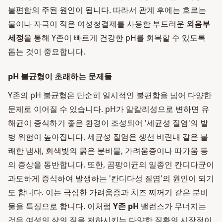
불편함의 주된 원인이 됩니다. 따라서 관계 후에는 흐르는
물이나 자극이 적은 여성청결제를 사용한 부드러운
외음부
세정
을 통해 Y존이 빠르게 건강한 pH를 회복할 수 있도록
돕는 것이 중요합니다.
pH 불균형이 초래하는 문제들
Y존의 pH 불균형은 단순히 일시적인 불편함을 넘어 다양한
문제로 이어질 수 있습니다. pH가 알칼리성으로 변하면 유
해균이 증식하기 좋은 환경이 조성되어 '세균성 질염'의 발
병 위험이 높아집니다. 세균성 질염은 생선 비린내 같은 불
쾌한 냄새, 회색빛의 묽은 분비물, 가려움증이나 따가움 등
의 증상을 동반합니다. 또한, 곰팡이균의 일종인 칸디다균이
과도하게 증식하여 발생하는 '칸디다성 질염'의 원인이 되기
도 합니다. 이는 극심한 가려움증과 치즈 찌꺼기 같은 분비
물을 특징으로 합니다. 이처럼
Y존 pH
밸런스가 무너지는
것은 여성의 삶의 질을 저하시키는 다양한 질환의 시작점이