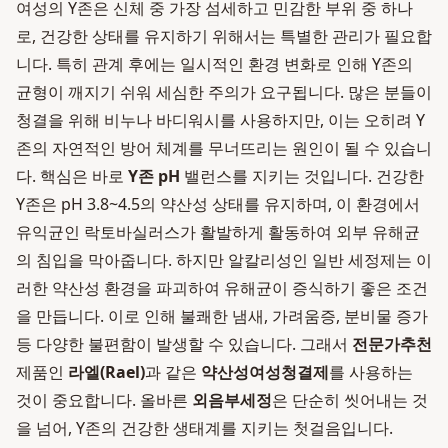
여성의 Y존은 신체 중 가장 섬세하고 민감한 부위 중 하나
로, 건강한 상태를 유지하기 위해서는 특별한 관리가 필요합
니다. 특히 관계 후에는 일시적인 환경 변화로 인해 Y존의
균형이 깨지기 쉬워 세심한 주의가 요구됩니다. 많은 분들이
청결을 위해 비누나 바디워시를 사용하지만, 이는 오히려 Y
존의 자연적인 방어 체계를 무너뜨리는 원인이 될 수 있습니
다. 핵심은 바로
Y존 pH
밸런스를 지키는 것입니다. 건강한
Y존은 pH 3.8~4.5의 약산성 상태를 유지하며, 이 환경에서
유익균인 락토바실러스가 활발하게 활동하여 외부 유해균
의 침입을 막아줍니다. 하지만 알칼리성인 일반 세정제는 이
러한 약산성 환경을 파괴하여 유해균이 증식하기 좋은 조건
을 만듭니다. 이로 인해 불쾌한 냄새, 가려움증, 분비물 증가
등 다양한 불편함이 발생할 수 있습니다. 그래서
전문가추천
제품인
라엘(Rael)
과 같은
약산성여성청결제
를 사용하는
것이 중요합니다. 올바른
외음부세정
은 단순히 씻어내는 것
을 넘어, Y존의 건강한 생태계를 지키는 첫걸음입니다.