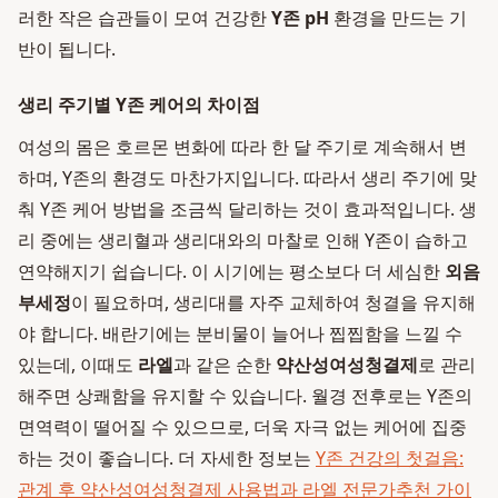
러한 작은 습관들이 모여 건강한
Y존 pH
환경을 만드는 기
반이 됩니다.
생리 주기별 Y존 케어의 차이점
여성의 몸은 호르몬 변화에 따라 한 달 주기로 계속해서 변
하며, Y존의 환경도 마찬가지입니다. 따라서 생리 주기에 맞
춰 Y존 케어 방법을 조금씩 달리하는 것이 효과적입니다. 생
리 중에는 생리혈과 생리대와의 마찰로 인해 Y존이 습하고
연약해지기 쉽습니다. 이 시기에는 평소보다 더 세심한
외음
부세정
이 필요하며, 생리대를 자주 교체하여 청결을 유지해
야 합니다. 배란기에는 분비물이 늘어나 찝찝함을 느낄 수
있는데, 이때도
라엘
과 같은 순한
약산성여성청결제
로 관리
해주면 상쾌함을 유지할 수 있습니다. 월경 전후로는 Y존의
면역력이 떨어질 수 있으므로, 더욱 자극 없는 케어에 집중
하는 것이 좋습니다. 더 자세한 정보는
Y존 건강의 첫걸음:
관계 후 약산성여성청결제 사용법과 라엘 전문가추천 가이