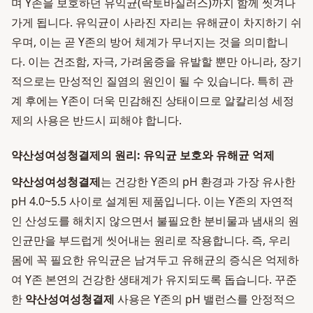
며 Y존을 보호하던 유익균(락토바실러스)까지 함께 씻겨나
가게 됩니다. 유익균이 사라진 자리는 유해균이 차지하기 쉬
우며, 이는 곧 Y존의 방어 체계가 무너지는 것을 의미합니
다. 이는 건조함, 자극, 가려움증을 유발할 뿐만 아니라, 장기
적으로는 만성적인 질염의 원인이 될 수 있습니다. 특히 관
계 후에는 Y존이 더욱 민감해진 상태이므로 알칼리성 세정
제의 사용은 반드시 피해야 합니다.
약산성여성청결제의 원리: 유익균 보호와 유해균 억제
약산성여성청결제
는 건강한 Y존의 pH 환경과 가장 유사한
pH 4.0~5.5 사이로 설계된 제품입니다. 이는 Y존의 자연적
인 산성도를 해치지 않으면서 불필요한 분비물과 냄새의 원
인균만을 부드럽게 씻어내는 원리로 작용합니다. 즉, 우리
몸에 꼭 필요한 유익균은 남겨두고 유해균의 증식은 억제하
여 Y존 본연의 건강한 생태계가 유지되도록 돕습니다. 꾸준
한
약산성여성청결제
사용은 Y존의 pH 밸런스를 안정적으