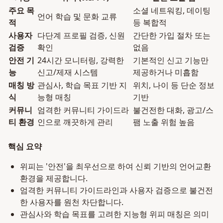
주요 목
소셜 네트워킹, 데이팅
언어 학습 및 문화 교류
적
등 복합적
사용자
다단계 프로필 검증, 신원
간단한 가입 절차 또는
검증
확인
없음
안전 기
24시간 모니터링, 강력한
기본적인 신고 기능만
능
신고/제재 시스템
제공하거나 미흡함
매칭 방
관심사, 학습 목표 기반 지
위치, 나이 등 단순 정보
식
능형 매칭
기반
커뮤니
엄격한 커뮤니티 가이드라
불건전한 대화, 광고/스
티 환경
인으로 깨끗하게 관리
팸 노출 위험 높음
핵심 요약
위피는 '안전'을 최우선으로 하여 신뢰 기반의 언어교환
환경을 제공합니다.
엄격한 커뮤니티 가이드라인과 사용자 검증으로 불건전
한 사용자를 원천 차단합니다.
관심사와 학습 목표를 고려한 지능형 위피 매칭은 의미