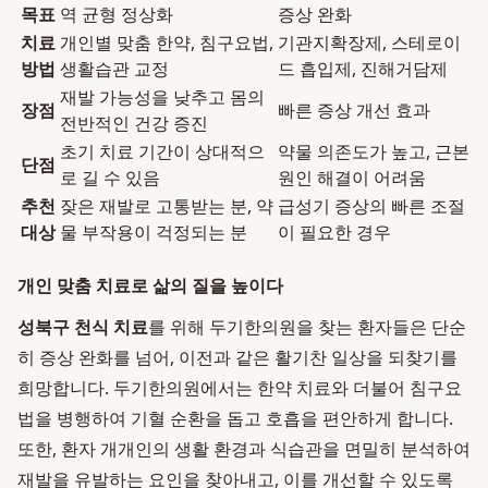
목표
역 균형 정상화
증상 완화
치료
개인별 맞춤 한약, 침구요법,
기관지확장제, 스테로이
방법
생활습관 교정
드 흡입제, 진해거담제
재발 가능성을 낮추고 몸의
장점
빠른 증상 개선 효과
전반적인 건강 증진
초기 치료 기간이 상대적으
약물 의존도가 높고, 근본
단점
로 길 수 있음
원인 해결이 어려움
추천
잦은 재발로 고통받는 분, 약
급성기 증상의 빠른 조절
대상
물 부작용이 걱정되는 분
이 필요한 경우
개인 맞춤 치료로 삶의 질을 높이다
성북구 천식 치료
를 위해 두기한의원을 찾는 환자들은 단순
히 증상 완화를 넘어, 이전과 같은 활기찬 일상을 되찾기를
희망합니다. 두기한의원에서는 한약 치료와 더불어 침구요
법을 병행하여 기혈 순환을 돕고 호흡을 편안하게 합니다.
또한, 환자 개개인의 생활 환경과 식습관을 면밀히 분석하여
재발을 유발하는 요인을 찾아내고, 이를 개선할 수 있도록