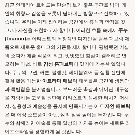
최근 인테리어 트렌드는 단순히 보기 좋은 공간을 넘어, 개
인의 취향과 감성을 오롯이 담아내는 방향으로 진화하고 있
습니다. 우리는 이제 집이라는 공간에서 휴식과 안정을 찾
고, 나 자신을 표현하고자 합니다. 이러한 흐름 속에서
뚜누
(tounou)
는 아티스트의 독창적인 디자인을 담은 패브릭 제
품으로 새로운 홈데코의 기준을 제시합니다. 평범했던 거실
의 소파가 예술 작품이 되고, 밋밋했던 침실이 갤러리로 변
모하는 마법, 바로
감성 홈패브릭
이 있기에 가능한 일입니
다. 뚜누의 쿠션, 커튼, 블랭킷, 테이블웨어 등 생활 전반에
걸쳐 활용 가능한
아트라미 패브릭
제품들은 공간에 생동감
과 특별함을 불어넣습니다. 부드러운 촉감과 뛰어난 내구성
을 자랑하는 고품질 원단에 아티스트의 섬세한 터치가 더해
져, 실용성과 예술성을 동시에 만족시키는 이
디자인 패브릭
은 더 이상 소모품이 아닌, 삶의 질을 높이는 투자입니다. 뚜
누와 함께라면 예술을 통해 일상의 가치를 높이는 새로운 라
이프스타일을 경험하게 될 것입니다.