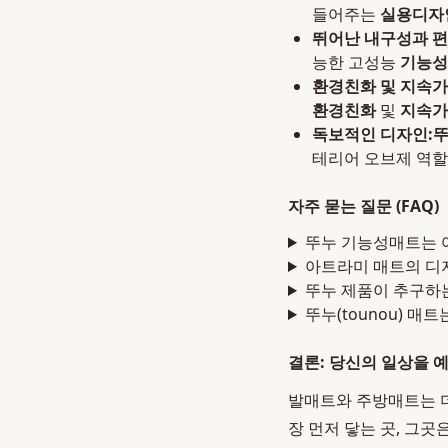
들어주는
실용디자
뛰어난 내구성과 편
능한 고성능
기능성
환경친화 및 지속가
환경친화
및
지속가
독보적인 디자인:
뚜
테리어 오브제 역할
자주 묻는 질문 (FAQ)
뚜누 기능성매트는 
아트라미 매트의 디
뚜누 제품이 추구하
뚜누(tounou) 
결론: 당신의 일상을 
발매트와 주방매트는 더
장 먼저 닿는 곳, 그