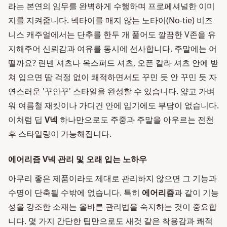
라는 본연의 임무를 완벽하게 수행하며 프로페셔널한 이미
지를 지켜줍니다. 넥타이를 매지 않는 노타이(No-tie) 비즈
니스 캐주얼에서는 단추를 한두 개 풀어도 깔끔한 V존을 유
지해주어 신뢰감과 여유를 동시에 선사합니다. 주말에는 어
떨까요? 린넨 셔츠나 옥스퍼드 셔츠, 오픈 칼라 셔츠 안에 받
쳐 입으면 땀 걱정 없이 쾌적하면서도 꾸민 듯 안 꾸민 듯 자
연스러운 '꾸안꾸' 스타일을 완성할 수 있습니다. 얇고 가벼
워 여름철 재킷이나 가디건 안에 입기에도 부담이 없습니다.
이처럼 딥
V넥
하나만으로도 주중과 주말을 아우르는 전천
후 스타일링이 가능해집니다.
에어리즘 V넥 관리 및 오래 입는 노하우
아무리 좋은 제품이라도 제대로 관리하지 않으면 그 기능과
수명이 단축될 수밖에 없습니다. 특히
에어리즘
과 같이 기능
성을 강조한 소재는 올바른 관리법을 숙지하는 것이 중요합
니다. 몇 가지 간단한 팁만으로도 새것 같은 착용감과 쾌적