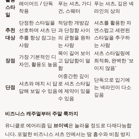
레이어드 / 단독
푸는 셔츠, 가디
푸는 셔츠, 깊은 넥
스타
착용
건, 스웨터
라인의 상의
일
단정한 스타일을
적당한 개방감
셔츠를 활용한 자
추천
선호하며 셔츠 단
과 단정함 사이
연스럽고 세련된
대상
추를 항상 잠그는
의 균형을 원하
스타일을 추구하
사람
는 사람
는 사람
목이 길어 보이
셔츠 스타일링에
가장 기본적인 디
장점
고 답답함이 덜
최적화, 완벽한 '보
자인, 활용도 높음
함
이지 않음'
어중간한 깊이
단독으로 입기에
셔츠와 매치 시 답
로 셔츠 스타일
단점
는 넥라인이 다소
답해 보일 수 있음
에 제약이 있을
깊음
수 있음
비즈니스 캐주얼부터 주말 룩까지
유니클로 에어리즘 딥
브이넥
은 놀라울 정도로 다재다능합
니다. 포멀한 비즈니스 셔츠 안에서는 땀 흡수와 비침 방지