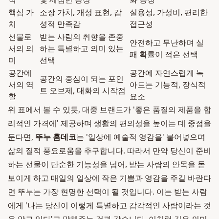
핵심 가
소장 가치, 개성 표현, 감
실용성, 가성비, 편리한
치
성적 만족감
접근성
선물로
받는 사람의 취향을 존중
안전하고 무난하며 실
서의 의
하는 특별하고 의미 있는
패 확률이 적은 선택
미
선택
공간에
공간에 자연스럽게 녹
공간의 중심이 되는 포인
서의 역
아드는 기능적, 장식적
트 오브제, 대화의 시작점
할
요소
위 표에서 볼 수 있듯, 대중 브랜드가 '좋은 품질의 제품을 합
리적인 가격에' 제공하며 생활의 편의성을 높이는 데 중점을
둔다면,
뚜누 홈데코
는 '일상에 예술적 영감을' 불어넣으며
삶의 질적 풍요로움을 추구합니다. 따라서 만약 당신이 준비
하는 선물이 단순한 기능성을 넘어, 받는 사람의 안목을 돋
보이게 하고 매일의 일상에 작은 기쁨과 영감을 주길 바란다
면 뚜누는 가장 현명한 선택이 될 것입니다. 이는 받는 사람
에게 '나는 당신이 이렇게 특별하고 감각적인 사람이라는 것