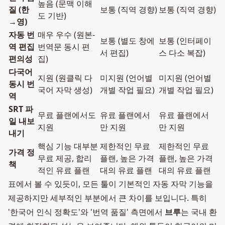
높음 (문맥 이해
질 (한
보통 (직역 경향)
보통 (직역 경향)
도 기반)
→영)
자동 번
매우 우수 (원본-
보통 (별도 창에
보통 (인터페이
역 편집
번역문 동시 편
서 편집)
스 다소 복잡)
편의성
집)
다국어
지원 (원클릭 다
미지원 (언어별
미지원 (언어별
동시 번
국어 자막 생성)
개별 작업 필요)
개별 작업 필요)
역
SRT 파
무료 플랜에서도
유료 플랜에서
유료 플랜에서
일 내보
지원
만 지원
만 지원
내기
핵심 기능 대부분
제한적인 무료
제한적인 무료
가격 정
무료 제공, 합리
플랜, 높은 가격
플랜, 높은 가격
책
적인 유료 플랜
대의 유료 플랜
대의 유료 플랜
표에서 볼 수 있듯이, 모든 툴이 기본적인 자동 자막 기능을
제공하지만 세부적인 부분에서 큰 차이를 보입니다. 특히
'한국어 인식 정확도'와 '번역 품질' 측면에서
브루
는 국내 환