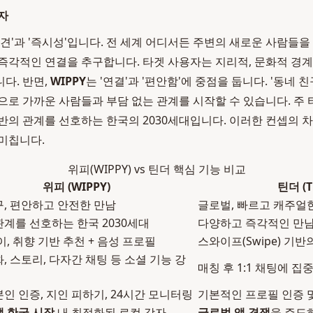
자
발견'과 '즉시성'입니다. 전 세계 어디서든 주변의 새로운 사람들을
즉각적인 연결을 추구합니다. 타겟 사용자는 지리적, 문화적 경계
다. 반면,
WIPPY
는 '연결'과 '편안함'에 중점을 둡니다. '동네 
으로 가까운 사람들과 부담 없는 관계를 시작할 수 있습니다. 주
반의 관계를 선호하는 한국의 2030세대입니다. 이러한 컨셉의 
미칩니다.
위피(WIPPY) vs 틴더 핵심 기능 비교
위피 (WIPPY)
틴더 (T
구, 편안하고 안전한 만남
글로벌, 빠르고 캐주얼
관계를 선호하는 한국 2030세대
다양하고 즉각적인 만남
이, 취향 기반 추천 + 음성 프로필
스와이프(Swipe) 기반
, 스토리, 다자간 채팅 등 소셜 기능 강
매칭 후 1:1 채팅에 집
인 인증, 지인 피하기, 24시간 모니터링
기본적인 프로필 인증 
앱 한국 시장
내 최적화된 로컬 강자
글로벌 앱 경쟁
을 주도