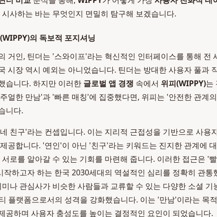
틴더 비교
분석을 통해,
WIPPY
가 어떻게 가장
사용자 친화적 데
이 시사하는 바는 무엇인지 면밀히 탐구해 보겠습니다.
(WIPPY)의 독보적 포지셔닝
의 거인, 틴더는 '스와이프'라는 혁신적인 인터페이스를 통해 전
국 시장 역시 예외는 아니었습니다. 틴더는 방대한 사용자 풀과
했습니다. 하지만 이러한
글로벌 앱 경쟁
속에서
위피(WIPPY)
는
주얼한 만남'과 '빠른 매칭'에 집중했다면, 위피는 '안전한 관계의
습니다.
동네 친구'라는 컨셉입니다. 이는 지리적 근접성을 기반으로 사용
 제공합니다. '연인'이 아닌 '친구'라는 키워드는 진지한 관계에 
해 서로를 알아갈 수 있는 기회를 마련해 줍니다. 이러한 접근은 '
작하고자 하는 한국 2030세대의 역설적인 심리를 정확히 관통
취미나 관심사가 비슷한 사람들과 교류할 수 있는 다양한 소셜 기능(
티 플랫폼으로서의 성격을 강화했습니다. 이는 '만남'이라는 목적
제공하며 사용자 충성도를 높이는 결정적인 요인이 되었습니다.