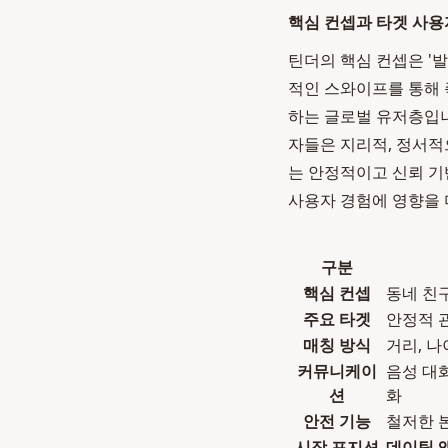
핵심 컨셉과 타겟 사용
틴더의 핵심 컨셉은 '
적인 스와이프를 통해 
하는 글로벌 유저층입니
자들은 지리적, 정서적
는 안정적이고 신뢰 기
사용자 경험에 영향을 
구분
핵심 컨셉
동네 친
주요 타겟
안정적 
매칭 방식
거리, 나
커뮤니케이
음성 대화
션
화
안전 기능
철저한 본
시장 포지션
데이팅 