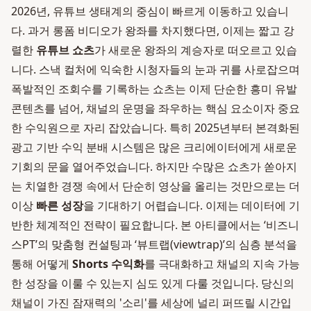
2026년, 유튜브 생태계의 중심이 빠르게 이동하고 있습니
다. 과거 롱폼 비디오가 왕좌를 차지했다면, 이제는 짧고 강
렬한
유튜브 쇼츠
가 새로운 왕좌의 계승자로 떠오르고 있습
니다. 스낵 컬처에 익숙한 시청자들의 눈과 귀를 사로잡으며
폭발적인 조회수를 기록하는 쇼츠는 이제 단순한 흥미 유발
콘텐츠를 넘어, 채널의 운명을 좌우하는 핵심 요소이자 중요
한 수익원으로 자리 잡았습니다. 특히 2025년부터 본격화된
광고 기반 수익 분배 시스템은 많은 크리에이터에게 새로운
기회의 문을 열어주었습니다. 하지만 수많은 쇼츠가 쏟아지
는 치열한 경쟁 속에서 단순히 영상을 올리는 것만으로는 더
이상
빠른 성장
을 기대하기 어렵습니다. 이제는 데이터에 기
반한 체계적인 전략이 필요합니다. 본 아티클에서는 ‘비즈니
스PT’의 맞춤형 컨설팅과 ‘뷰트랩(viewtrap)’의 심층 분석을
통해 어떻게
Shorts 수익화
를 극대화하고 채널의 지속 가능
한 성장을 이룰 수 있는지 심도 있게 다룰 것입니다. 당신의
채널이 가진 잠재력의 '소리'를 세상에 널리 퍼뜨릴 시간입